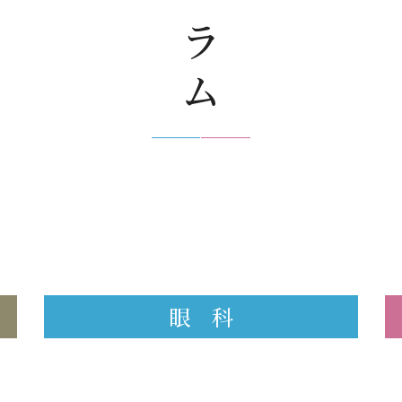
コラム
眼 科