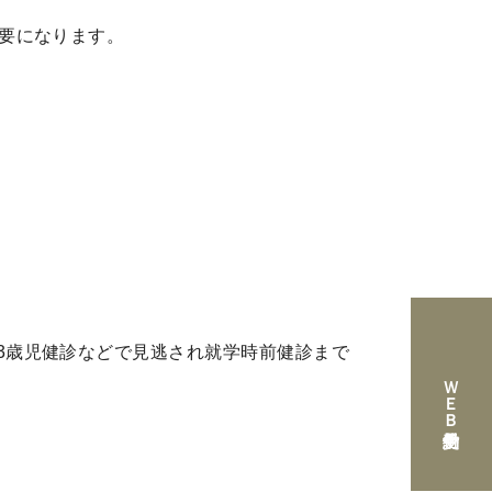
とはとても重要になります。
3歳児健診などで見逃され就学時前健診まで
ＷＥＢ予約受付