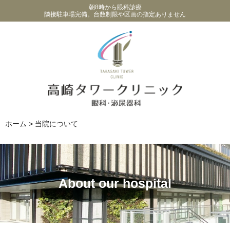
朝8時から眼科診療
隣接駐車場完備。台数制限や区画の指定ありません
ホーム
>
当院について
About our hospital