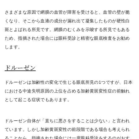
さまざまな原因で網膜の血管が障害を受けると、血管の壁が脆
くなり、そこから血液の成分が漏れ出て凝集したものが硬性白
斑とよばれる所見です。網膜のむくみを示唆する所見でもある
ため、
指摘された場合には眼科受診と精密な眼底検査をお勧め
します。
ドルーゼン
ドルーゼンは加齢性の変化で生じる眼底所見の1つ
ですが、日本
における中途失明原因の上位を占める加齢黄斑変性症の前触れ
として起こる症状でもあります。
ドルーゼン自体が「直ちに悪さをすることは少ない」と言われ
ています。しかし加齢黄斑変性の前段階である場合も考えられ
ることから、
指摘された場合には一度眼科受診をするのがおす