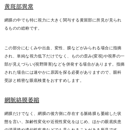
黄斑部異常
網膜の中でも特に視力に大きく関与する黄斑部に所見が見られ
るものの総称
です。
この部分にむくみや出血、変性、膜などがみられる場合に指摘
され、単純な視力低下だけでなく、ものの歪み(変視)や視界の一
部が見えづらい(視野障害)などを併発する場合があります。指摘
された場合には速やかに原因を探る必要がありますので、
眼科
受診と精密な眼底検査をおすすめ
します。
網脈絡膜萎縮
網膜だけでなく、網膜の後方側に存在する脈絡膜も萎縮した状
態
を言い、加齢性変化や近視性変化をはじめ、ほかの眼底疾患
の消退後や遺伝性疾患などでも見られることがある所見です。