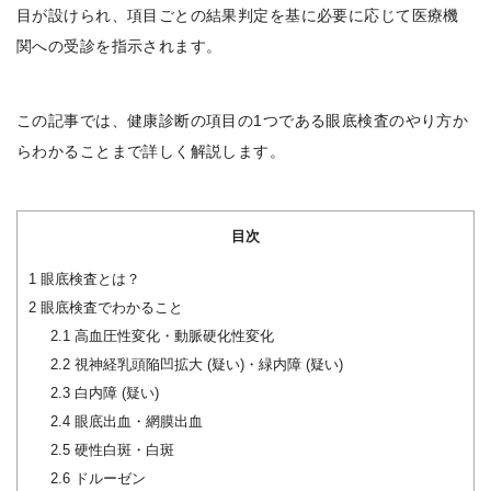
目が設けられ、項目ごとの結果判定を基に必要に応じて医療機
関への受診を指示されます。
この記事では、健康診断の項目の1つである眼底検査のやり方か
らわかることまで詳しく解説します。
目次
1
眼底検査とは？
2
眼底検査でわかること
2.1
高血圧性変化・動脈硬化性変化
2.2
視神経乳頭陥凹拡大 (疑い)・緑内障 (疑い)
2.3
白内障 (疑い)
2.4
眼底出血・網膜出血
2.5
硬性白斑・白斑
2.6
ドルーゼン