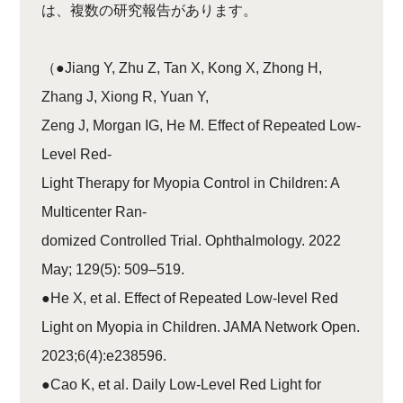
は、複数の研究報告があります。
（●Jiang Y, Zhu Z, Tan X, Kong X, Zhong H,
Zhang J, Xiong R, Yuan Y,
Zeng J, Morgan IG, He M. Effect of Repeated Low-
Level Red-
Light Therapy for Myopia Control in Children: A
Multicenter Ran-
domized Controlled Trial. Ophthalmology. 2022
May; 129(5): 509–519.
●He X, et al. Effect of Repeated Low-level Red
Light on Myopia in Children. JAMA Network Open.
2023;6(4):e238596.
●Cao K, et al. Daily Low-Level Red Light for