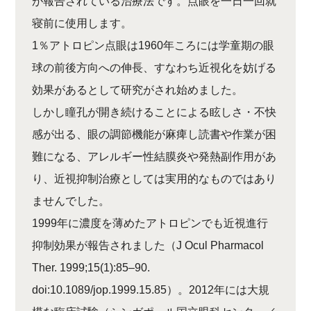
が報告されている治療法です。点眼を一日一回就
寝前に使用します。
1％アトロピン点眼は1960年ころには学童期の眼
球の前後方向への伸長、すなわち近視化を妨げる
効果があるとして研究がされ始めました。
しかし瞳孔が開き続けることによる眩しさ・不快
感が出る、眼の調節機能が麻痺し読書や作業が困
難になる、アレルギー性結膜炎や発熱副作用があ
り、近視抑制治療としては実用的なものではあり
ませんでした。
1999年に濃度を薄めたアトロピンでも近視進行
抑制効果が報告されました（J Ocul Pharmacol
Ther. 1999;15(1):85–90.
doi:10.1089/jop.1999.15.85）。2012年には大規