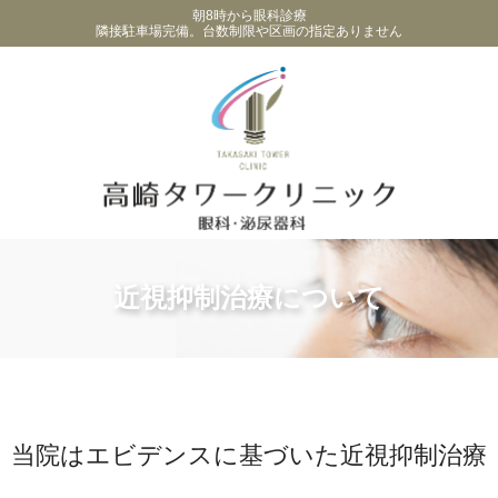
朝8時から眼科診療
隣接駐車場完備。台数制限や区画の指定ありません
ホーム
>
近視抑制治療について
近視抑制治療について
当院はエビデンスに基づいた近視抑制治療