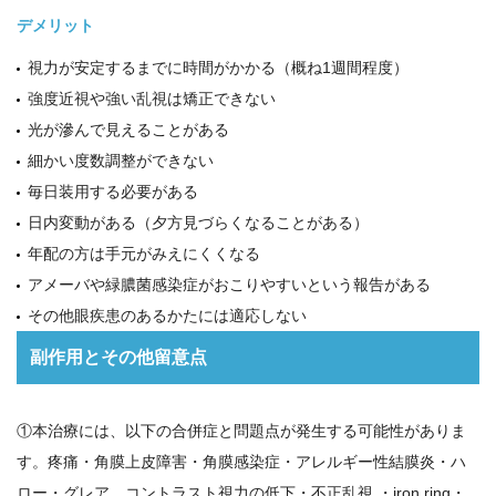
デメリット
視力が安定するまでに時間がかかる（概ね1週間程度）
強度近視や強い乱視は矯正できない
光が滲んで見えることがある
細かい度数調整ができない
毎日装用する必要がある
日内変動がある（夕方見づらくなることがある）
年配の方は手元がみえにくくなる
アメーバや緑膿菌感染症がおこりやすいという報告がある
その他眼疾患のあるかたには適応しない
副作用とその他留意点
①本治療には、以下の合併症と問題点が発生する可能性がありま
す。疼痛・角膜上皮障害・角膜感染症・アレルギー性結膜炎・ハ
ロー・グレア，コントラスト視力の低下・不正乱視 ・iron ring・