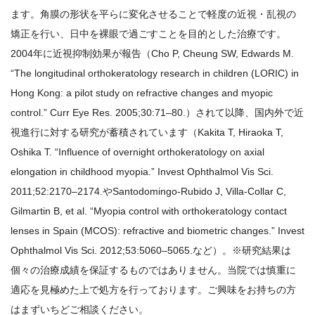
ます。角膜の形状を平らに変化させることで軽度の近視・乱視の
矯正を行い、日中を裸眼で過ごすことを目的とした治療です。
2004年に近視抑制効果が報告（Cho P, Cheung SW, Edwards M.
“The longitudinal orthokeratology research in children (LORIC) in
Hong Kong: a pilot study on refractive changes and myopic
control.” Curr Eye Res. 2005;30:71–80.）されて以降、国内外で近
視進行に対する研究が蓄積されています（Kakita T, Hiraoka T,
Oshika T. “Influence of overnight orthokeratology on axial
elongation in childhood myopia.” Invest Ophthalmol Vis Sci.
2011;52:2170–2174.やSantodomingo-Rubido J, Villa-Collar C,
Gilmartin B, et al. “Myopia control with orthokeratology contact
lenses in Spain (MCOS): refractive and biometric changes.” Invest
Ophthalmol Vis Sci. 2012;53:5060–5065.など）。※研究結果は
個々の治療成績を保証するものではありません。当院では慎重に
適応を見極めた上で処方を行っております。ご興味をお持ちの方
はまずいちどご相談ください。