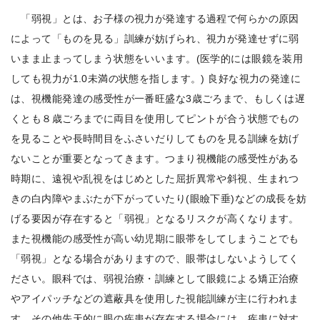
「弱視」とは、お子様の視力が発達する過程で何らかの原因
によって「ものを見る」訓練が妨げられ、視力が発達せずに弱
いまま止まってしまう状態をいいます。(医学的には眼鏡を装用
しても視力が1.0未満の状態を指します。) 良好な視力の発達に
は、視機能発達の感受性が一番旺盛な3歳ごろまで、もしくは遅
くとも８歳ごろまでに両目を使用してピントが合う状態でもの
を見ることや長時間目をふさいだりしてものを見る訓練を妨げ
ないことが重要となってきます。つまり視機能の感受性がある
時期に、遠視や乱視をはじめとした屈折異常や斜視、生まれつ
きの白内障やまぶたが下がっていたり(眼瞼下垂)などの成長を妨
げる要因が存在すると「弱視」となるリスクが高くなります。
また視機能の感受性が高い幼児期に眼帯をしてしまうことでも
「弱視」となる場合がありますので、眼帯はしないようしてく
ださい。眼科では、弱視治療・訓練として眼鏡による矯正治療
やアイパッチなどの遮蔽具を使用した視能訓練が主に行われま
す。その他先天的に眼の疾患が存在する場合には、疾患に対す