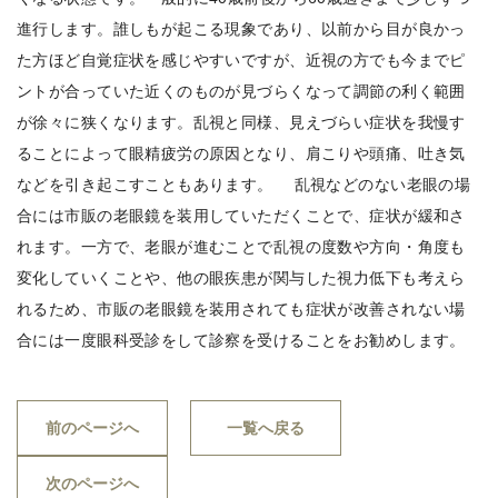
進行します。誰しもが起こる現象であり、以前から目が良かっ
た方ほど自覚症状を感じやすいですが、近視の方でも今までピ
ントが合っていた近くのものが見づらくなって調節の利く範囲
が徐々に狭くなります。乱視と同様、見えづらい症状を我慢す
ることによって眼精疲労の原因となり、肩こりや頭痛、吐き気
などを引き起こすこともあります。 乱視などのない老眼の場
合には市販の老眼鏡を装用していただくことで、症状が緩和さ
れます。一方で、老眼が進むことで乱視の度数や方向・角度も
変化していくことや、他の眼疾患が関与した視力低下も考えら
れるため、市販の老眼鏡を装用されても症状が改善されない場
合には一度眼科受診をして診察を受けることをお勧めします。
前のページへ
一覧へ戻る
次のページへ