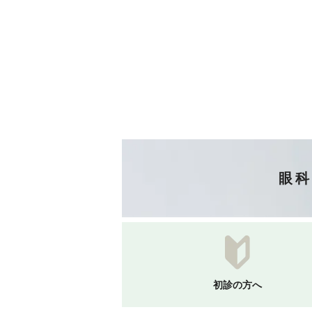
眼科
初診の方へ